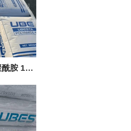
酰胺 12
耐候耐腐蚀材