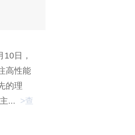
月10日，
注高性能
先的理
...
>查