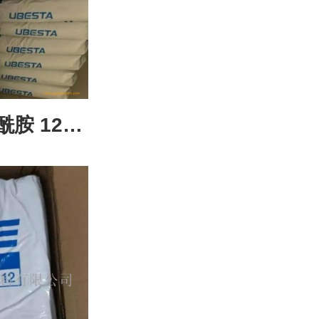
胺 12
粘度抗压原材