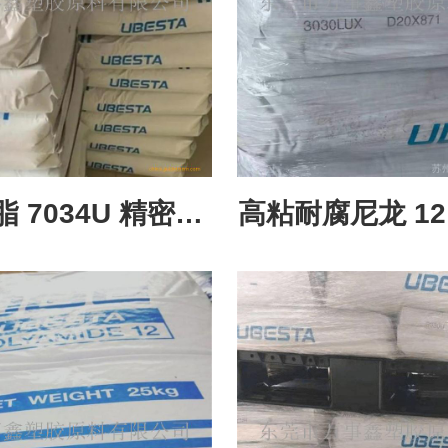
脂 7034U 精密配
高粘耐腐尼龙 12 
 低吸水尺寸稳定
重工高压流体