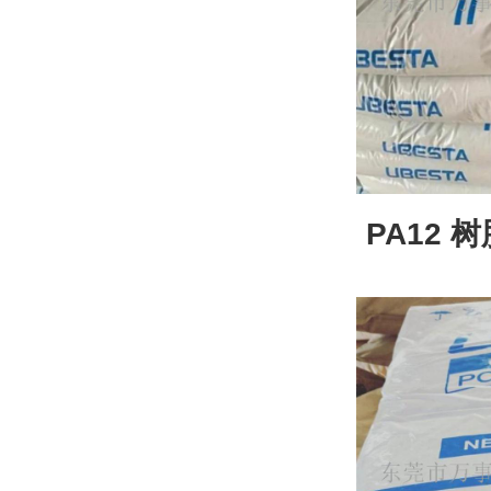
PA12 树
件用料