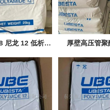
X8 尼龙 12 低析出
厚壁高压管聚酰
品级耐油输送件
3035U 超高
料