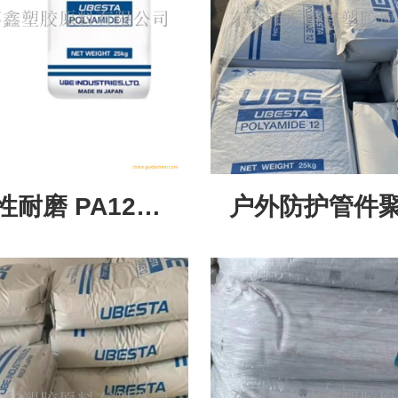
性耐磨 PA12
户外防护管件聚
U601 工业密封基座
9063X1 广谱
专用原料
料