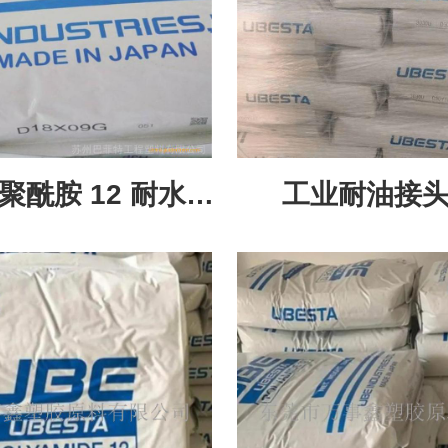
5 聚酰胺 12 耐水解
工业耐油接头 
潮湿工况管材
3030JU2 易
原料