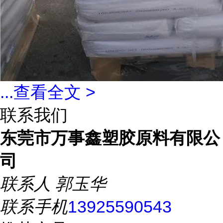
...
查看全文 >
联系我们
东莞市万事鑫塑胶原料有限公
司
联系人
郭玉华
联系手机
13925590543