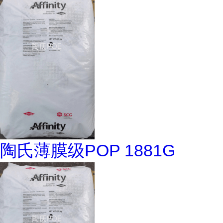
陶氏薄膜级POP 1881G