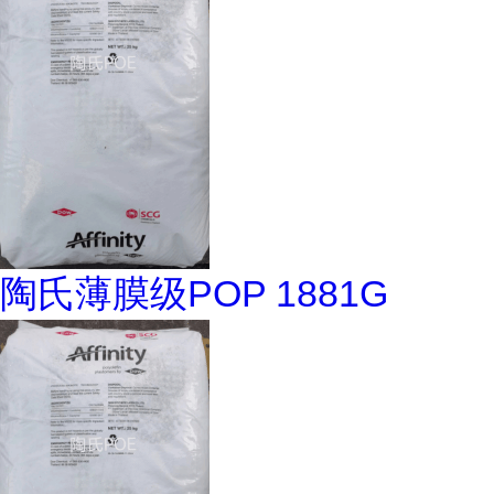
陶氏薄膜级POP 1881G