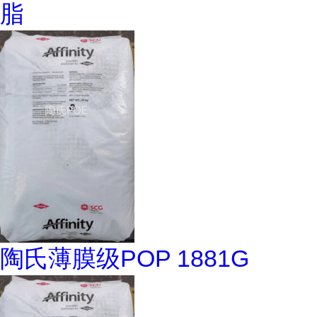
脂
陶氏薄膜级POP 1881G