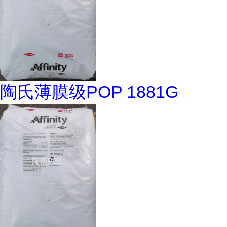
陶氏薄膜级POP 1881G