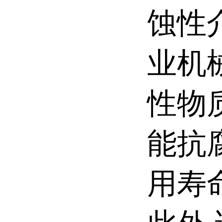
蚀性
业机
性物
能抗
用寿