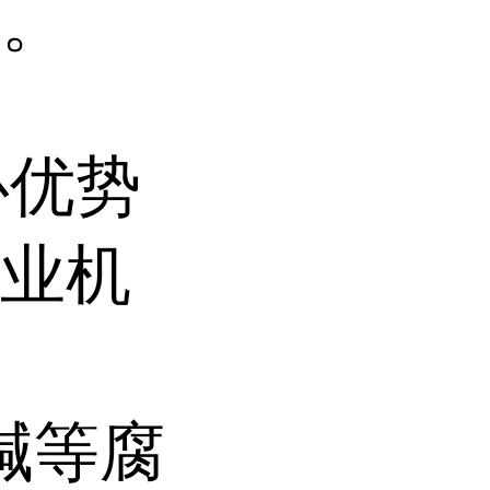
求。
心优势
工业机
弱碱等腐