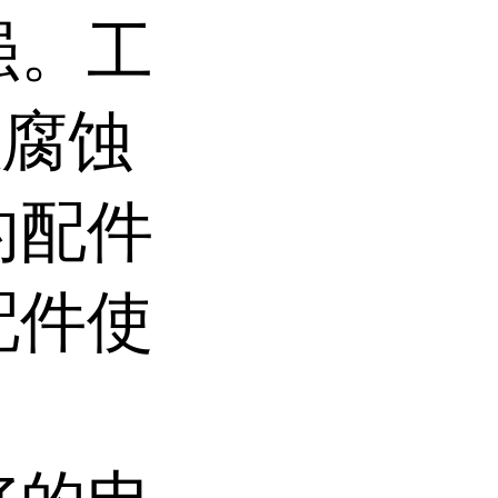
强。工
触腐蚀
的配件
配件使