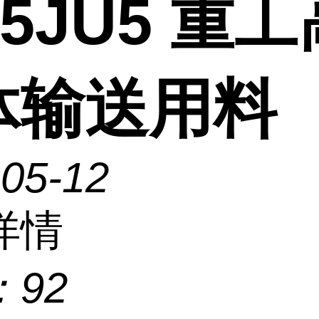
35JU5 重
体输送用料
-05-12
详情
：
92