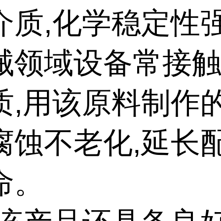
介质,化学稳定性
械领域设备常接
质,用该原料制作
腐蚀不老化,延长
命。