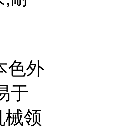
,本色外
易于
机械领