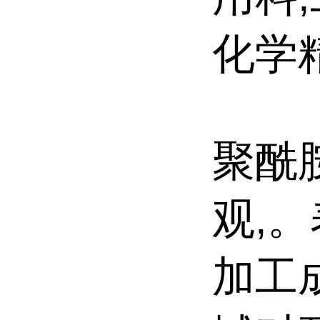
化学
聚酰胺
观,
加工