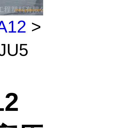
A12
>
JU5
2