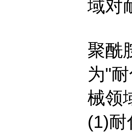
域对
聚酰胺
为"
械领
(1)