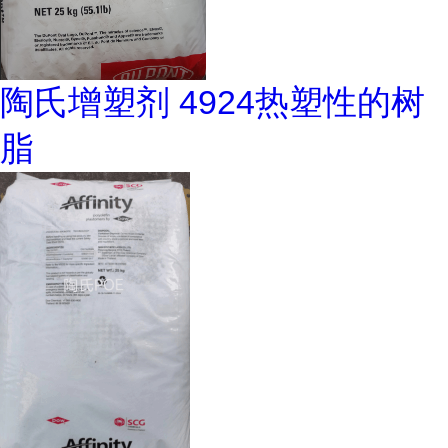
陶氏增塑剂 4924热塑性的树
脂