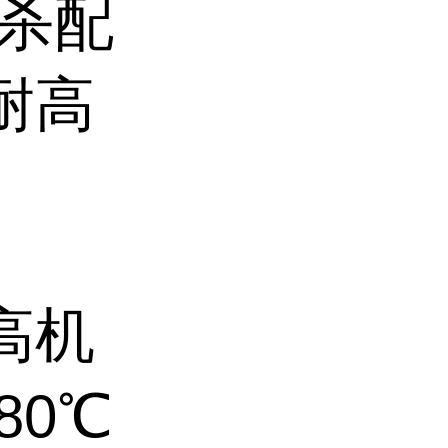
消杀配
耐高
,高机
80℃