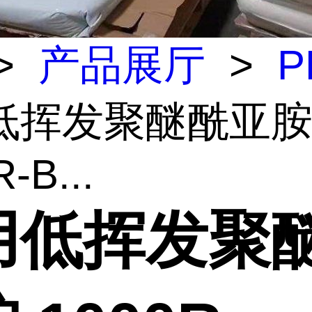
>
产品展厅
>
P
低挥发聚醚酰亚
-B...
用低挥发聚