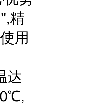
",精
的使用
温达
0℃,