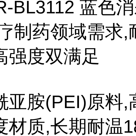
0R-BL3112 蓝色
医疗制药领域需求,
高强度双满足
亚胺(PEI)原料
度材质,长期耐温1