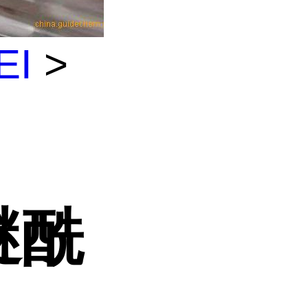
EI
>
胺
醚酰