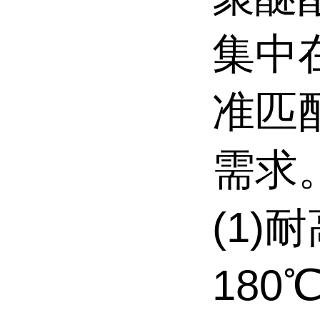
集中在
准匹
需求
(1)
180