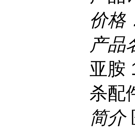
价格
产品
亚胺 
杀配
简介