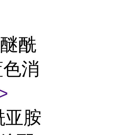
聚醚酰
 蓝色消
>
酰亚胺