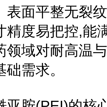
。表面平整无裂纹
寸精度易把控,能
药领域对耐高温
基础需求。
亚胺(PEI)的核