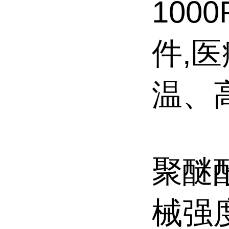
100
件,
温、
聚醚酰
械强