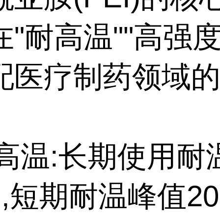
"耐高温""高强度
配医疗制药领域
。
耐高温:长期使用耐
℃,短期耐温峰值20