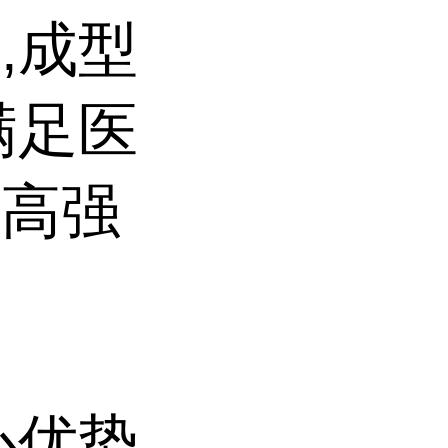
,成型
满足医
与高强
心优势