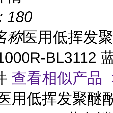
：
180
名称
医用低挥发
1000R-BL3112
件
查看相似产品 
医用低挥发聚醚