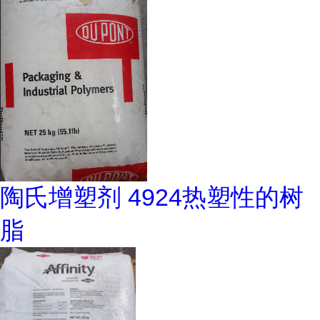
陶氏增塑剂 4924热塑性的树
脂