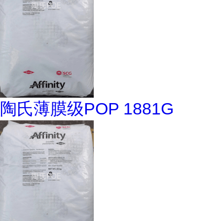
陶氏薄膜级POP 1881G