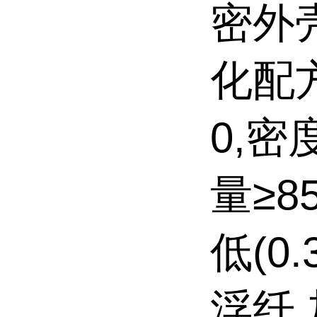
密外
化配方
0,密
量≥8
低(0
浮纤