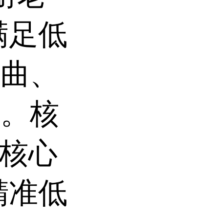
满足低
翘曲、
求。核
的核心
精准低