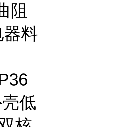
翘曲阻
电器料
36
外壳低
燃双核