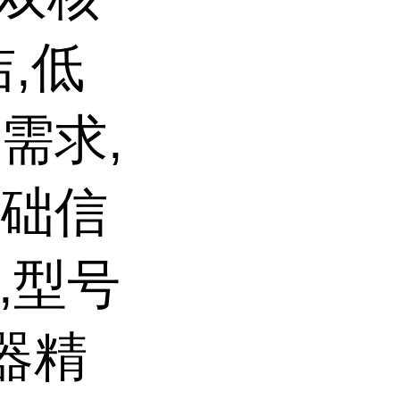
,低
需求,
基础信
,型号
器精