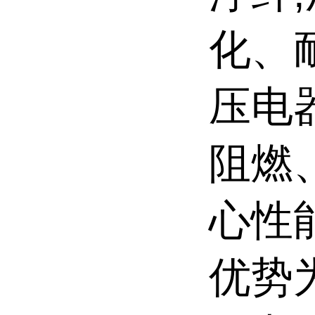
化、
压电
阻燃
心性
优势