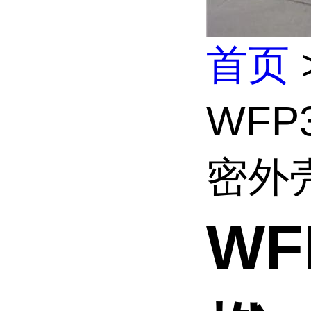
首页
WFP
密外壳
WF