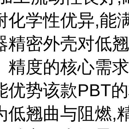
耐化学性优异,能
器精密外壳对低
、精度的核心需
能优势该款PBT
为低翘曲与阻燃,