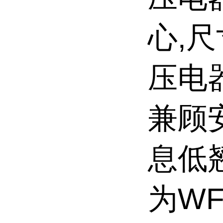
心,
压电
兼顾
息低
为WF