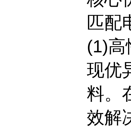
匹配
(1)
现优
料。
效解