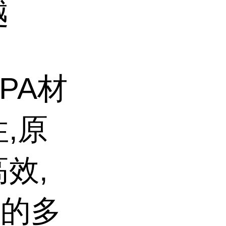
越
PA材
,原
效,
件的多