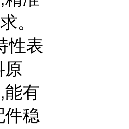
需求。
能特性表
料原
,能有
配件稳