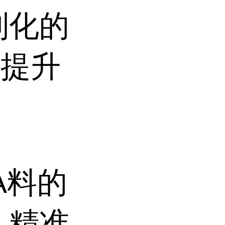
制化的
业提升
持
A料的
,精准