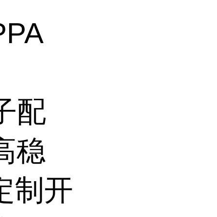
PPA
子配
 高稳
件定制开