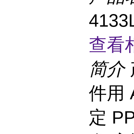
4133
查看
简介
件用 A
定 P