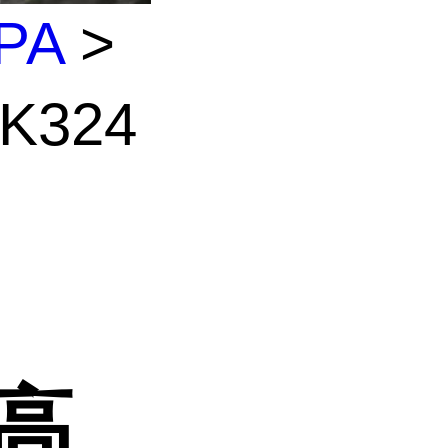
PA
>
K324
 高