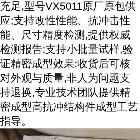
充足,型号VX5011原厂原包供
应;支持改性性能、抗冲击性
能、尺寸精度检测,提供权威
检测报告;支持小批量试样,验
证精密成型效果;收货后可核
对外观与质量,非人为问题支
持退换,专业技术团队提供精
密成型高抗冲结构件成型工艺
指导。