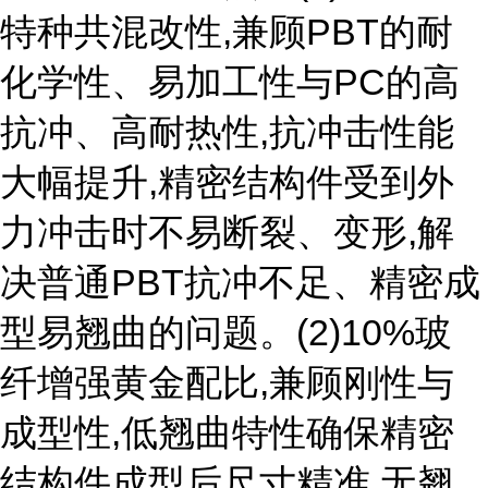
特种共混改性,兼顾PBT的耐
化学性、易加工性与PC的高
抗冲、高耐热性,抗冲击性能
大幅提升,精密结构件受到外
力冲击时不易断裂、变形,解
决普通PBT抗冲不足、精密成
型易翘曲的问题。(2)10%玻
纤增强黄金配比,兼顾刚性与
成型性,低翘曲特性确保精密
结构件成型后尺寸精准,无翘