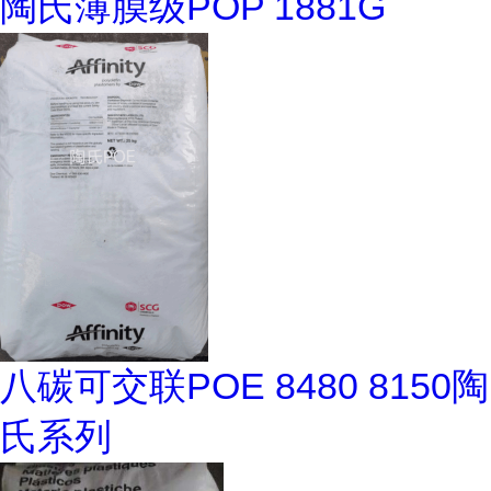
陶氏薄膜级POP 1881G
八碳可交联POE 8480 8150陶
氏系列