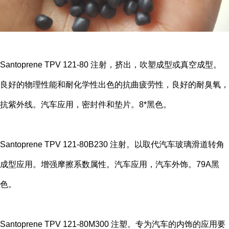
Santoprene TPV 121-80 注射，挤出，吹塑成型或真空成型。
良好的物理性能和耐化学性出色的抗曲疲劳性，良好的耐臭氧，
抗紫外线。汽车应用，密封件和垫片。8*黑色。
Santoprene TPV 121-80B230 注射。以取代汽车玻璃滑道转角
成型应用。增强摩擦系数属性。汽车应用，汽车外饰。79A黑
色。
Santoprene TPV 121-80M300 注塑。专为汽车的内饰的应用要