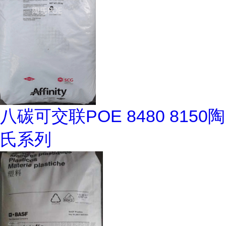
八碳可交联POE 8480 8150陶
氏系列