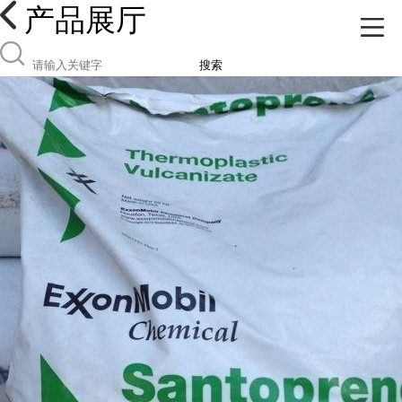
产品展厅
搜索