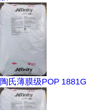
陶氏薄膜级POP 1881G