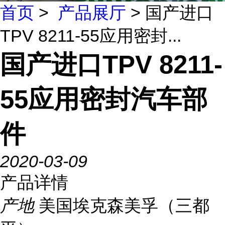
首页
>
产品展厅
> 国产进口
TPV 8211-55应用密封...
国产进口TPV 8211-
55应用密封汽车部
件
2020-03-09
产品详情
产地
美国埃克森美孚（三都