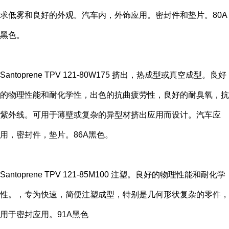
求低雾和良好的外观。汽车内，外饰应用。密封件和垫片。80A
黑色。
Santoprene TPV 121-80W175 挤出，热成型或真空成型。良好
的物理性能和耐化学性，出色的抗曲疲劳性，良好的耐臭氧，抗
紫外线。可用于薄壁或复杂的异型材挤出应用而设计。汽车应
用，密封件，垫片。86A黑色。
Santoprene TPV 121-85M100 注塑。良好的物理性能和耐化学
性。，专为快速，简便注塑成型，特别是几何形状复杂的零件，
用于密封应用。91A黑色