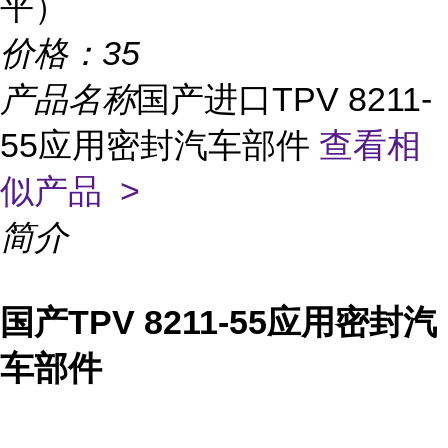
平）
价格：
35
产品名称
国产进口TPV 8211-
55应用密封汽车部件
查看相
似产品 >
简介
国产
TPV 8211-55
应用密封汽
车部件