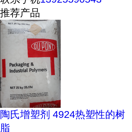
推荐产品
陶氏增塑剂 4924热塑性的树
脂