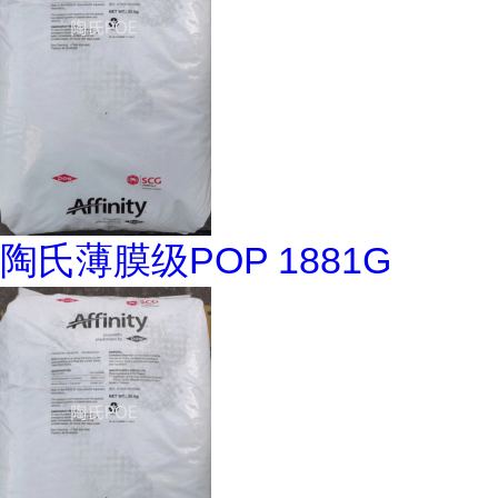
陶氏薄膜级POP 1881G