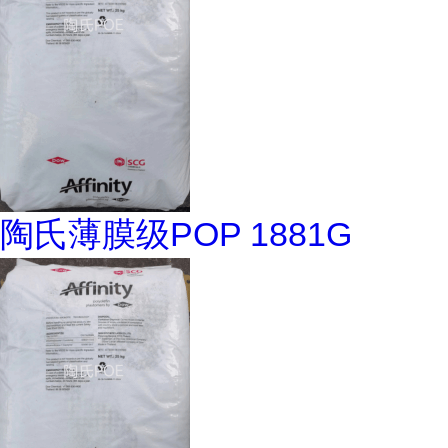
陶氏薄膜级POP 1881G