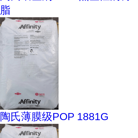
脂
陶氏薄膜级POP 1881G