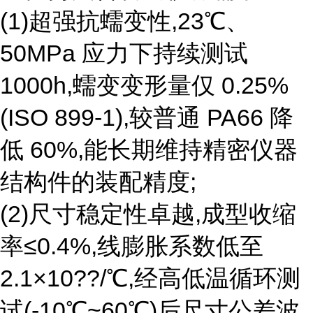
(1)超强抗蠕变性,23℃、
50MPa 应力下持续测试
1000h,蠕变变形量仅 0.25%
(ISO 899-1),较普通 PA66 降
低 60%,能长期维持精密仪器
结构件的装配精度;
(2)尺寸稳定性卓越,成型收缩
率≤0.4%,线膨胀系数低至
2.1×10??/℃,经高低温循环测
试(-10℃~60℃)后尺寸公差波