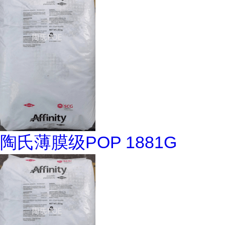
陶氏薄膜级POP 1881G