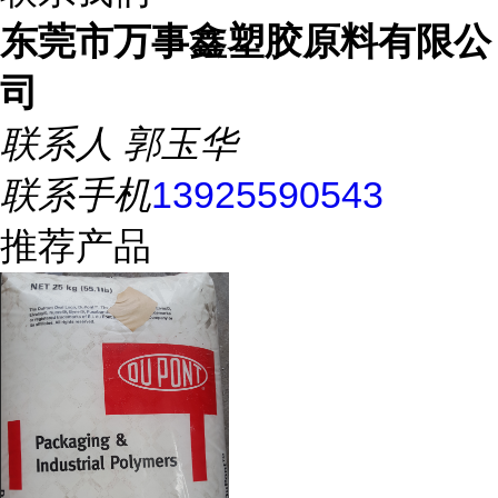
东莞市万事鑫塑胶原料有限公
司
联系人
郭玉华
联系手机
13925590543
推荐产品