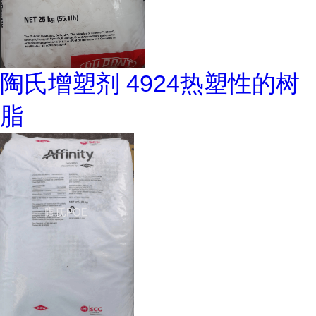
陶氏增塑剂 4924热塑性的树
脂