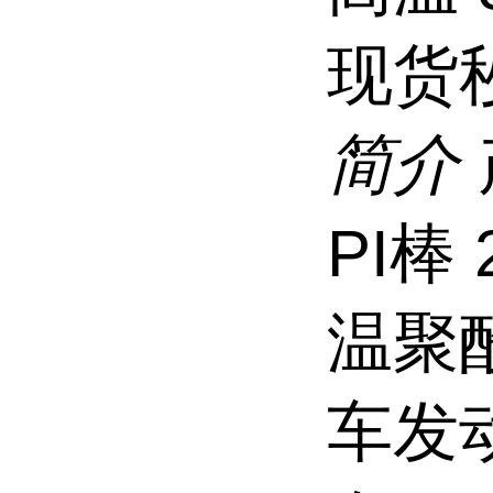
现货
简介
PI棒
温聚酰
车发