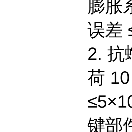
膨胀系
误差 
2. 
荷 1
≤5×
键部