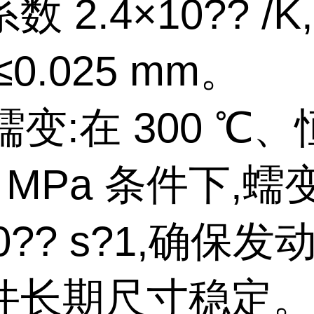
数 2.4×10?? /
≤0.025 mm。
抗蠕变:在 300 ℃
0 MPa 条件下,蠕
10?? s?1,确保
件长期尺寸稳定