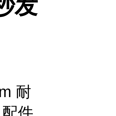
秒发
mm 耐
机配件