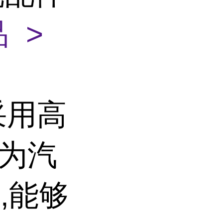
 >
径采用高
专为汽
,能够