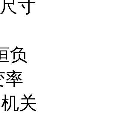
K,尺寸
、恒负
变率
发动机关
。