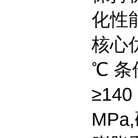
化性
核心优
℃ 
≥140
MPa,