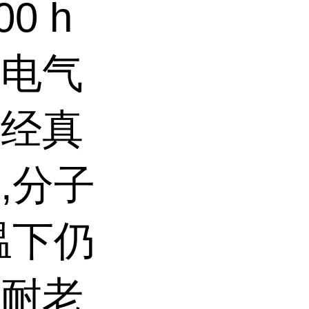
0 h
或电气
料经真
,分子
温下仍
和耐老