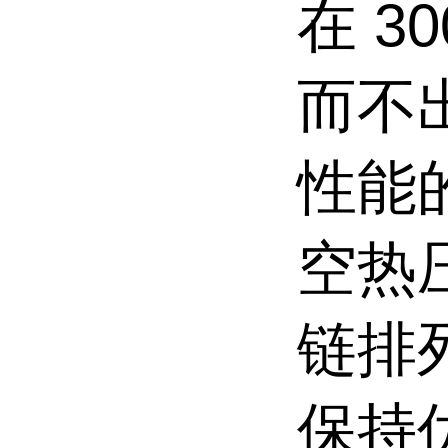
在 30
而不
性能
空热
链排
保持