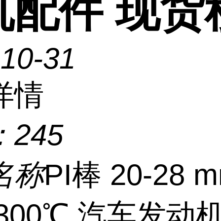
机配件 现货
-10-31
详情
：
245
名称
PI棒 20-28 
300℃ 汽车发动