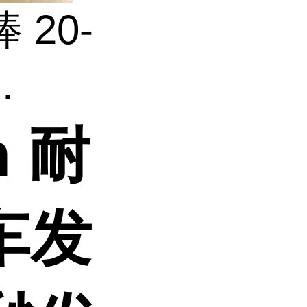
棒 20-
.
m 耐
汽车发