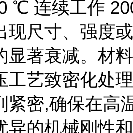
0 ℃ 连续工作 200
出现尺寸、强度
的显著衰减。材
压工艺致密化处理
列紧密,确保在高
优异的机械刚性