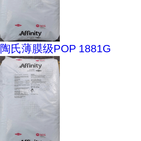
陶氏薄膜级POP 1881G