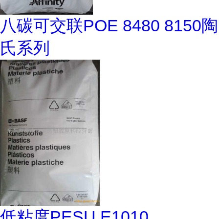
八碳可交联POE 8480 8150陶
氏系列
低粘度PESU E1010