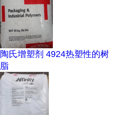
陶氏增塑剂 4924热塑性的树
脂