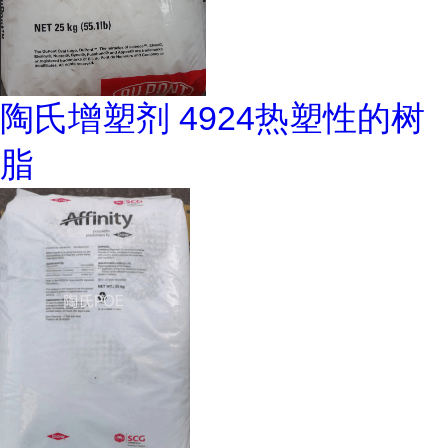
陶氏增塑剂 4924热塑性的树
脂