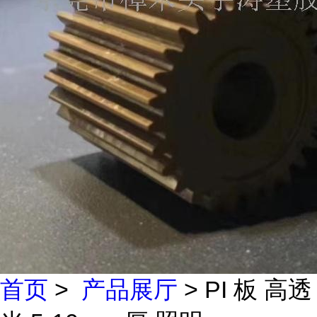
首页
>
产品展厅
> PI 板 高透