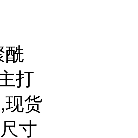
聚酰
,主打
,现货
材尺寸