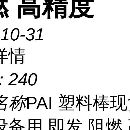
燃 高精度
-10-31
详情
：
240
名称
PAI 塑料棒现
设备用 即发 阻燃