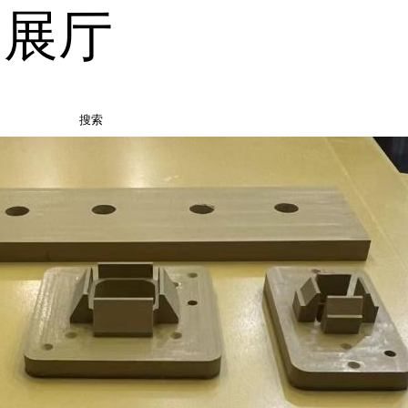
品展厅
搜索