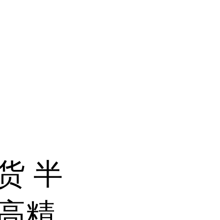
货 半
 高精