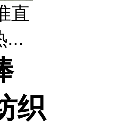
准直
..
棒
纺织