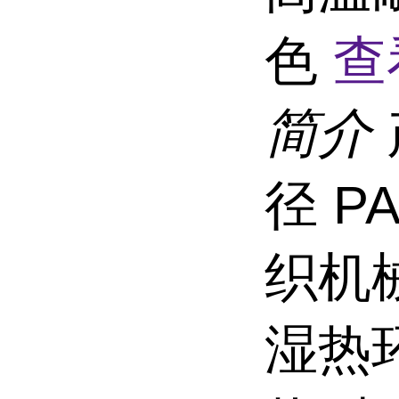
色
查
简介
径 P
织机
湿热