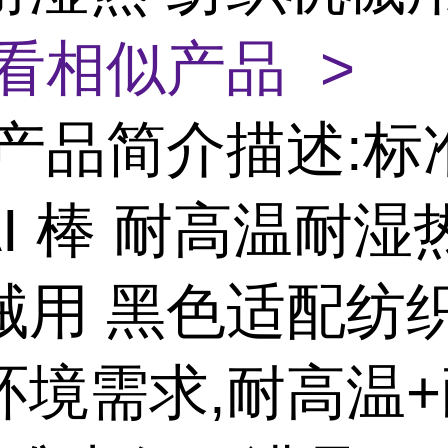
看相似产品 >
产品简介描述:标
AI 棒 耐高温耐湿
械用 黑色适配纺
环境需求,耐高温