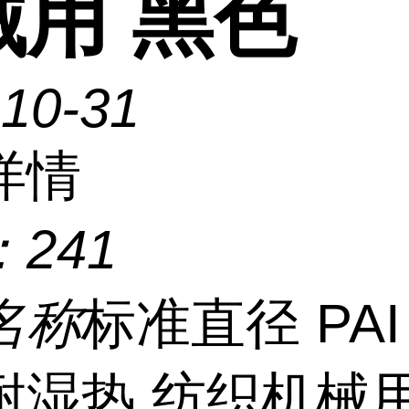
械用 黑色
-10-31
详情
：
241
名称
标准直径 PAI
耐湿热 纺织机械用