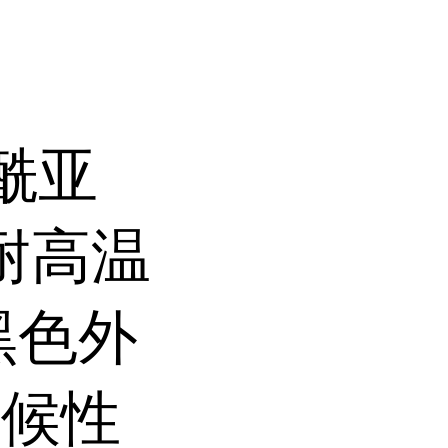
酰亚
,耐高温
黑色外
耐候性