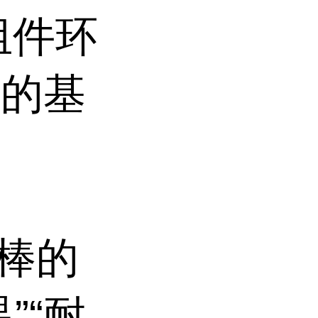
组件环
性的基
I棒的
”“耐