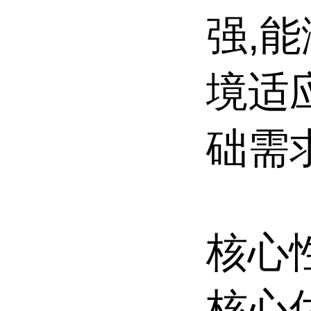
强,
境适
础需
核心
核心