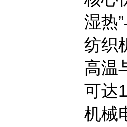
湿热”
纺织
高温
可达
机械