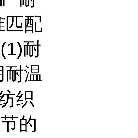
准匹配
1)耐
用耐温
受纺织
环节的