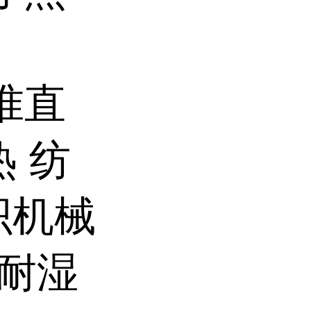
准直
热 纺
织机械
+耐湿