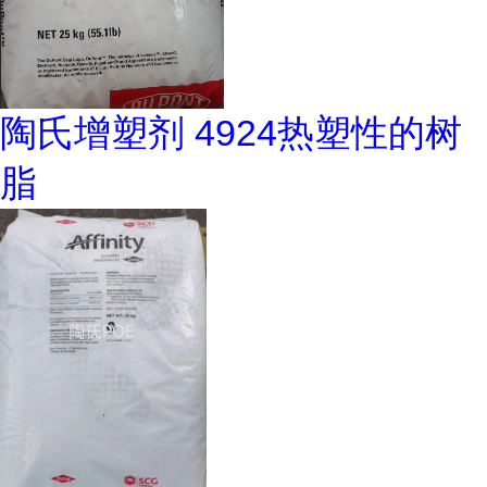
陶氏增塑剂 4924热塑性的树
脂