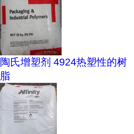
陶氏增塑剂 4924热塑性的树
脂