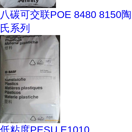
八碳可交联POE 8480 8150陶
氏系列
低粘度PESU E1010