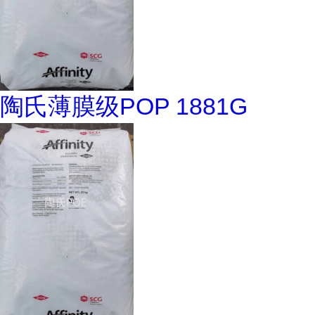
陶氏薄膜级POP 1881G