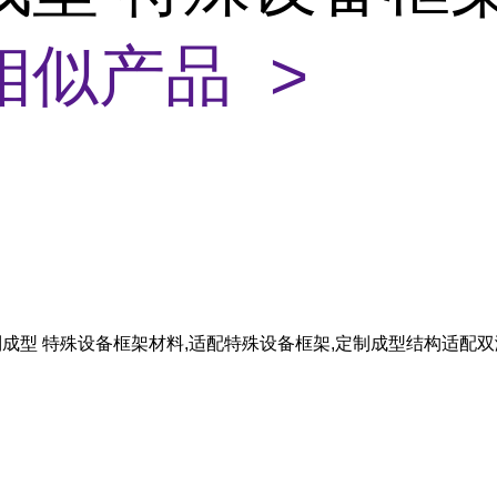
相似产品 >
 定制成型 特殊设备框架材料,适配特殊设备框架,定制成型结构适配