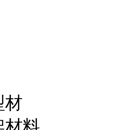
型材
架材料