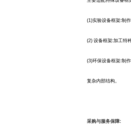
主要适配特殊设备框架
(1)实验设备框架:
(2) 设备框架:加
(3)环保设备框架:
复杂内部结构。
采购与服务保障: