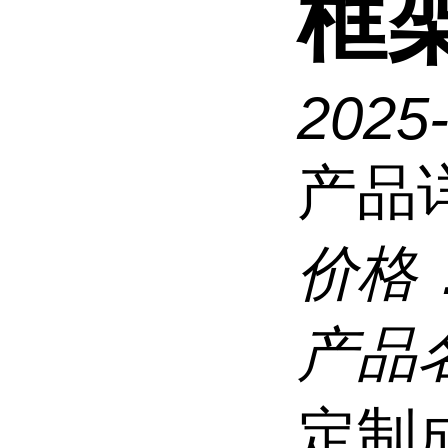
框
2025
产品
价格
产品
定制