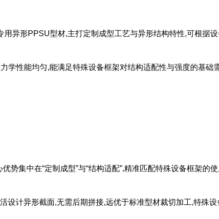
专用异形PPSU型材,主打定制成型工艺与异形结构特性,可根据
定,力学性能均匀,能满足特殊设备框架对结构适配性与强度的基础
心优势集中在“定制成型”与“结构适配”,精准匹配特殊设备框架的
可灵活设计异形截面,无需后期拼接,远优于标准型材裁切加工,特殊