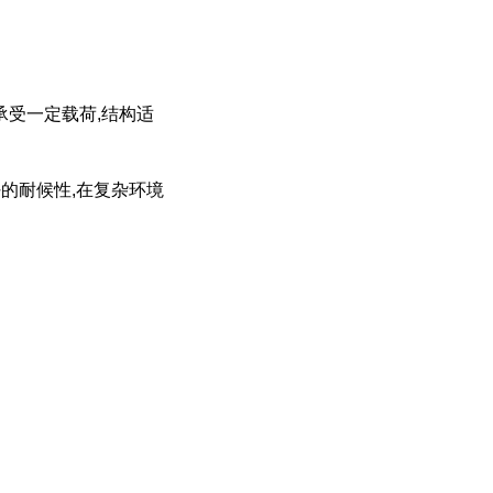
承受一定载荷,结构适
的耐候性,在复杂环境