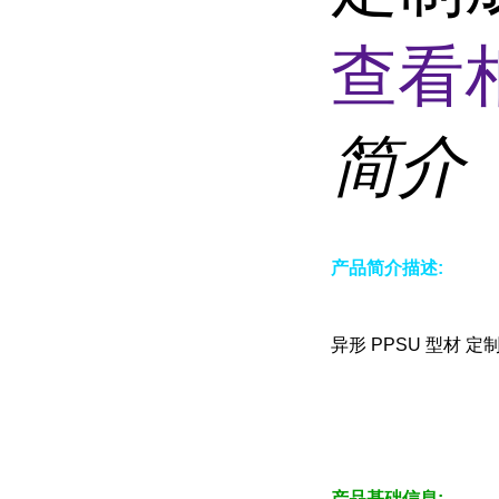
查看
简介
产品简介描述:
异形 PPSU 型材
产品基础信息: