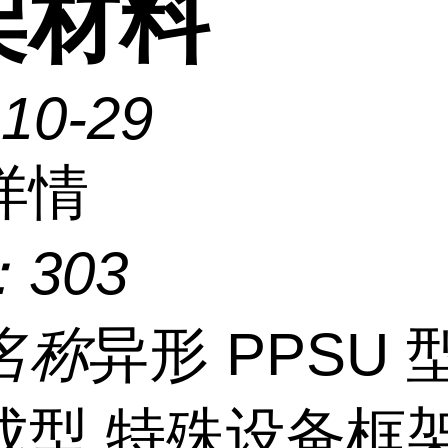
架材料
-10-29
详情
：
303
名称
异形 PPSU 
成型 特殊设备框