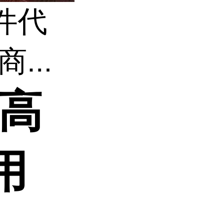
件代
...
 高
用