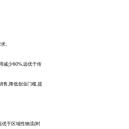
需求。
用减少60%,远优于传
销售,降低创业门槛,提
,远优于区域性物流(时