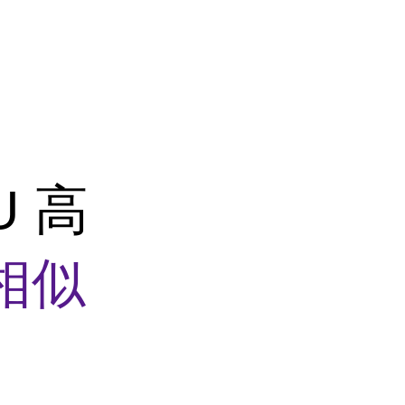
U 高
相似