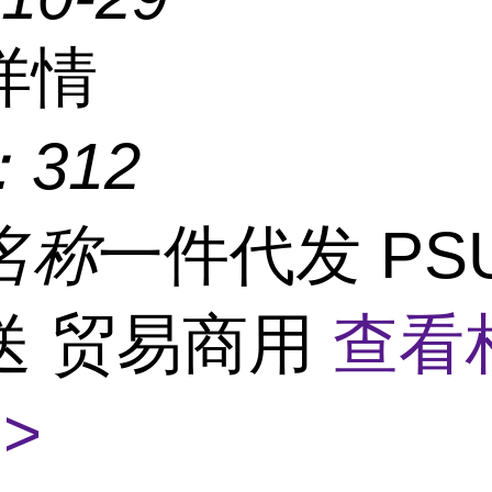
详情
：
312
名称
一件代发 PS
送 贸易商用
查看
>