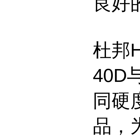
良好
杜邦
H
40D
同硬
品，