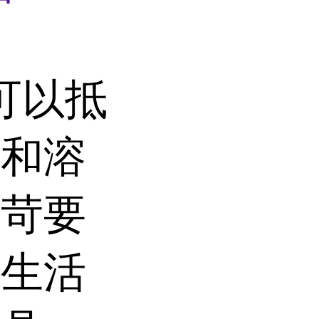
可以抵
油和溶
严苛要
、生活