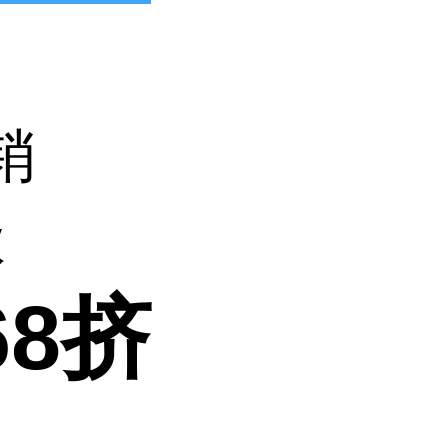
销
级
68挤