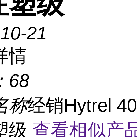
注塑级
-10-21
详情
：
68
名称
经销Hytrel 4
塑级
查看相似产品