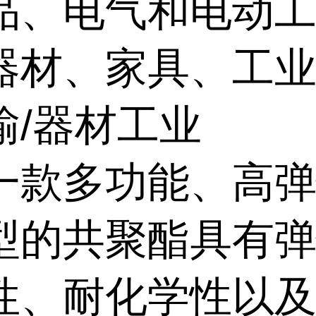
品、电气和电动
器材、家具、工
输
/
器材工业
一款多功能、高
型的共聚酯具有
性、耐化学性以