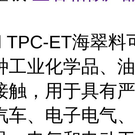
l
TPC-ET
海翠料
种工业化学品、
接触，
用于具有
汽车、电子电气