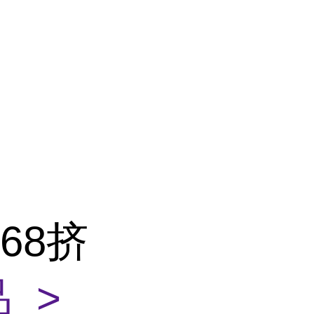
068挤
 >