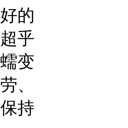
良好的
着超乎
耐蠕变
疲劳、
能保持