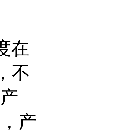
度在
，不
的产
计，产