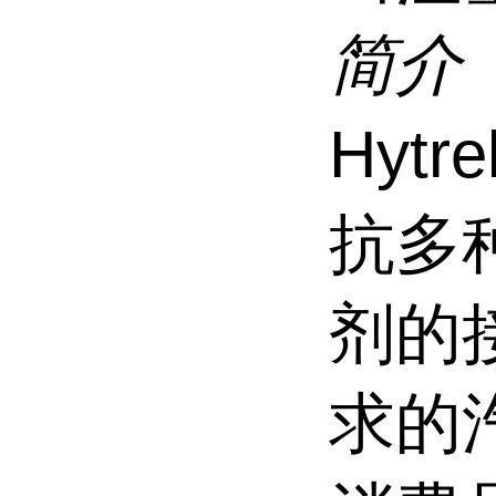
简介
Hytre
抗多
剂的
求的