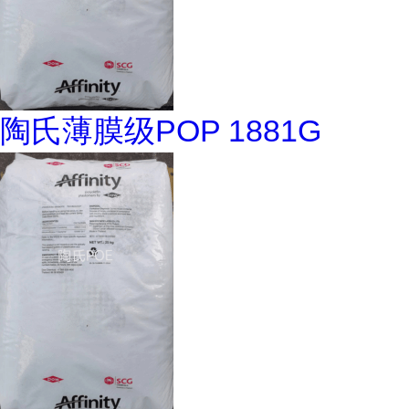
陶氏薄膜级POP 1881G