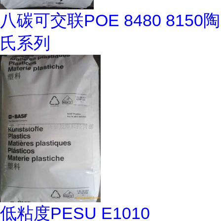
八碳可交联POE 8480 8150陶
氏系列
低粘度PESU E1010