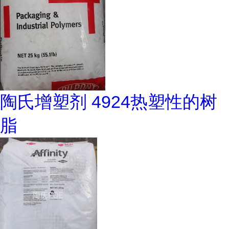
陶氏增塑剂 4924热塑性的树
脂