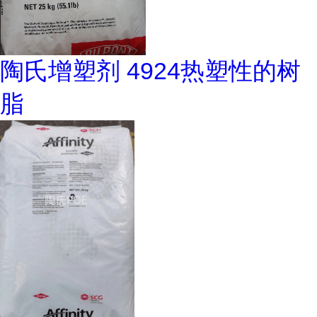
陶氏增塑剂 4924热塑性的树
脂