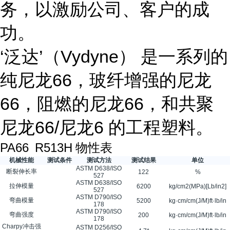
务，以激励公司、客户的成
功。
‘泛达’（Vydyne） 是一系列的
纯尼龙66，玻纤增强的尼龙
66，阻燃的尼龙66，和共聚
尼龙66/尼龙6 的工程塑料。
PA66
R513H
物性表
机械性能
测试条件
测试方法
测试结果
单位
ASTM D638/ISO
断裂伸长率
122
%
527
ASTM D638/ISO
拉伸模量
6200
kg/cm2(MPa)[Lb/in2]
527
ASTM D790/ISO
弯曲模量
5200
kg·cm/cm(J/M)ft·lb/in
178
ASTM D790/ISO
弯曲强度
200
kg·cm/cm(J/M)ft·lb/in
178
Charpy冲击强
ASTM D256/ISO