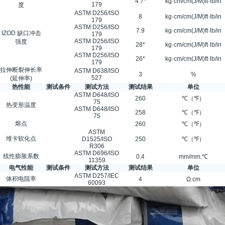
4.7*
kg·cm/cm(J/M)ft·lb/in
179
度
ASTM D256/ISO
8
kg·cm/cm(J/M)ft·lb/in
179
ASTM D256/ISO
7.9
kg·cm/cm(J/M)ft·lb/in
IZOD 缺口冲击
179
ASTM D256/ISO
强度
28*
kg·cm/cm(J/M)ft·lb/in
179
ASTM D256/ISO
26*
kg·cm/cm(J/M)ft·lb/in
179
拉伸断裂伸长率
ASTM D638/ISO
3
%
527
(延伸率)
热性能
测试条件
测试方法
测试结果
单位
ASTM D648/ISO
260
℃（℉）
75
热变形温度
ASTM D648/ISO
258
℃（℉）
75
熔点
260
℃（℉）
ASTM
维卡软化点
D1525/ISO
250
℃（℉）
R306
ASTM D696/ISO
线性膨胀系数
0.4
mm/mm.℃
11359
电气性能
测试条件
测试方法
测试结果
单位
ASTM D257/IEC
体积电阻率
4
Ω.cm
60093