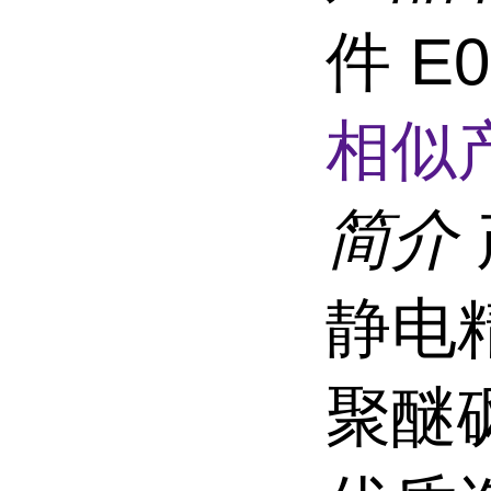
件 E
相似
简介
静电精
聚醚