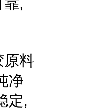
靠,
胶原料
纯净
稳定,