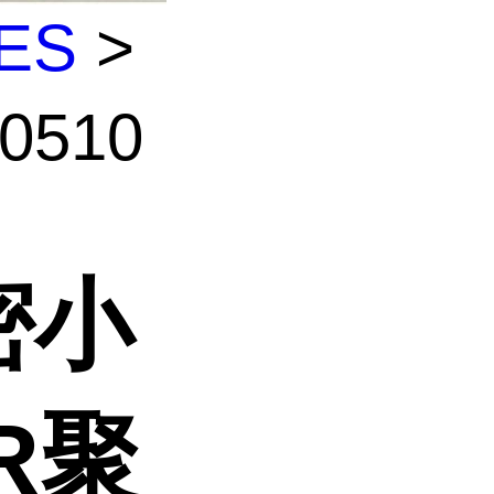
ES
>
510
密小
TR聚