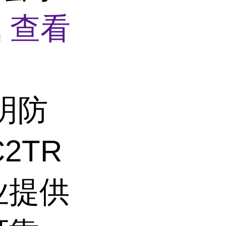
砜
查看
明防
2TR
业提供