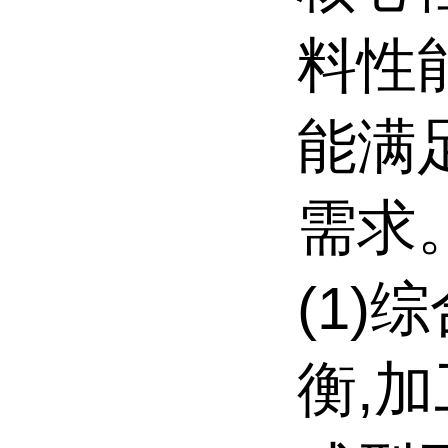
料性
能满
需求
(1)
衡,