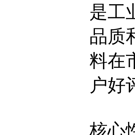
是工
品质
料在
户好
核心