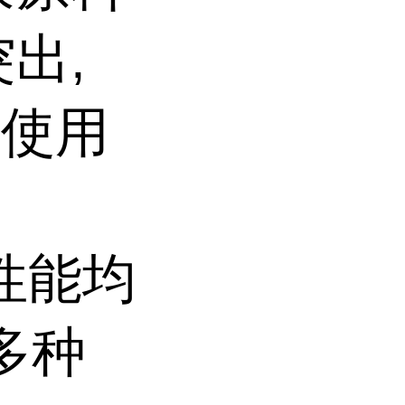
出,
的使用
项性能均
多种