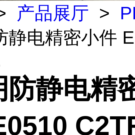
>
产品展厅
>
P
静电精密小件 E0
.
明防静电精
E0510 C2