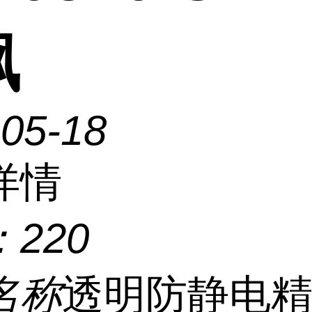
砜
-05-18
详情
：
220
名称
透明防静电