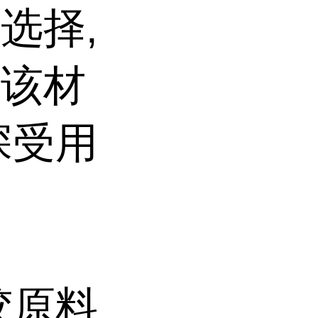
选择,
。该材
深受用
胶原料