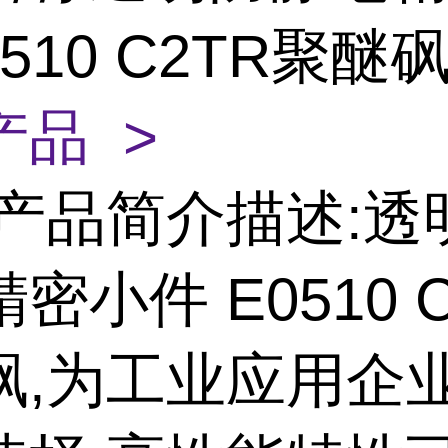
0510 C2TR聚醚
产品 >
产品简介描述:透
密小件 E0510 C
砜,为工业应用企