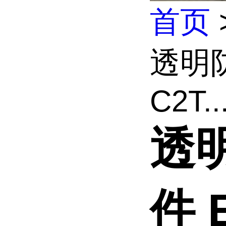
首页
透明防
C2T..
透
件 