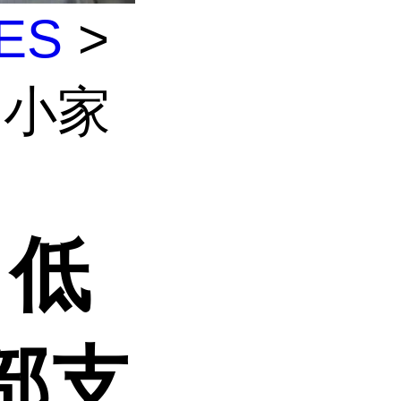
ES
>
纤 小家
 低
部支