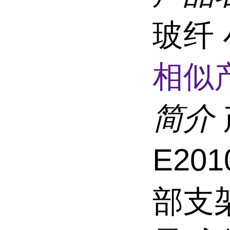
玻纤
相似
简介
E20
部支