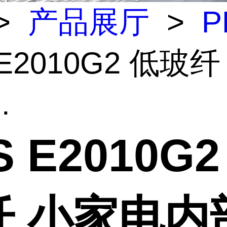
>
产品展厅
>
P
 E2010G2 低玻
.
S E2010G2
纤 小家电内