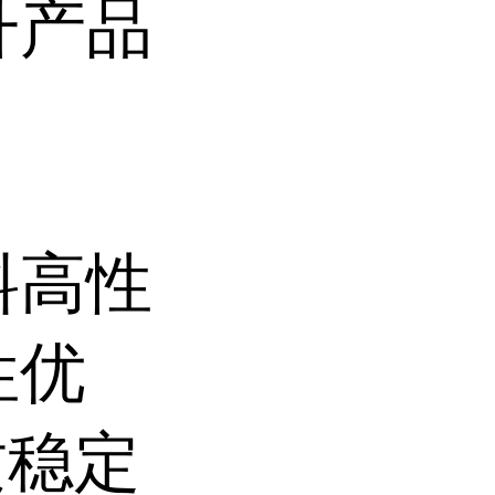
升产品
料高性
性优
质稳定