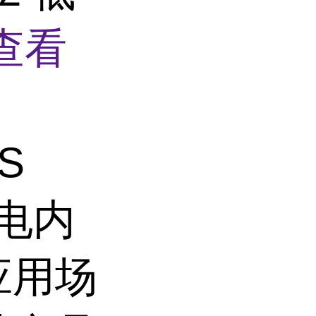
查看
S
家电内
应用场