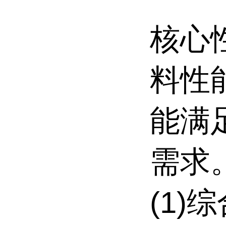
核心
料性
能满
需求
(1)