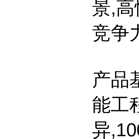
景,
竞争
产品
能工
异,1