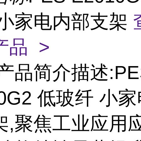
 小家电内部支架
产品 >
产品简介描述:PE
10G2 低玻纤 小
架,聚焦工业应用