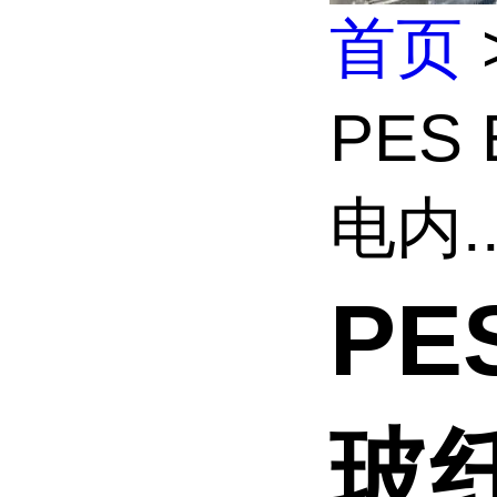
首页
PES
电内..
PE
玻