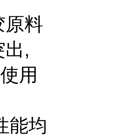
胶原料
出,
的使用
项性能均