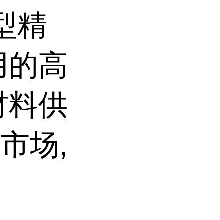
型精
用的高
材料供
市场,