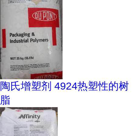
陶氏增塑剂 4924热塑性的树
脂