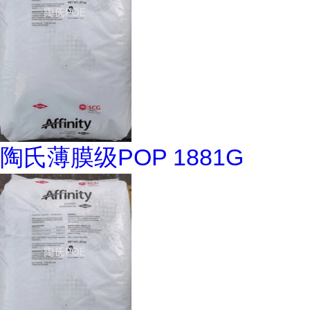
陶氏薄膜级POP 1881G