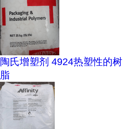
陶氏增塑剂 4924热塑性的树
脂