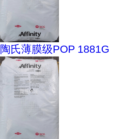
陶氏薄膜级POP 1881G