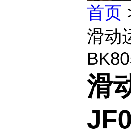
首页
滑动运
BK805
滑
JF