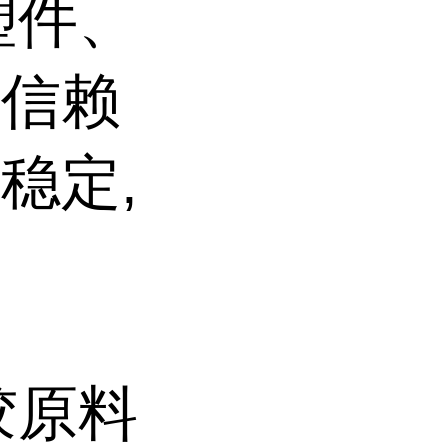
塑件、
户信赖
稳定,
胶原料