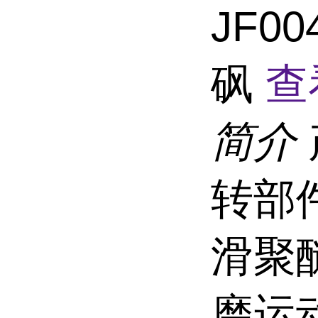
JF0
砜
查
简介
转部件 
滑聚
磨运