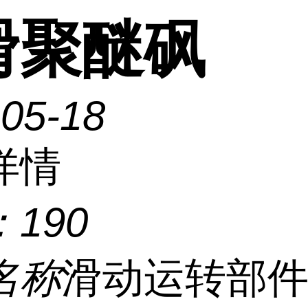
滑聚醚砜
-05-18
详情
：
190
名称
滑动运转部