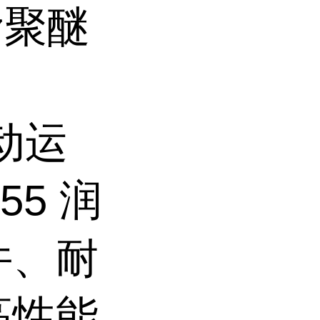
润滑聚醚
动运
55 润
件、耐
高性能