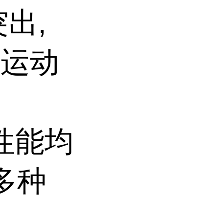
出,
磨运动
。
项性能均
多种