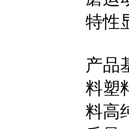
特性
产品
料塑
料高