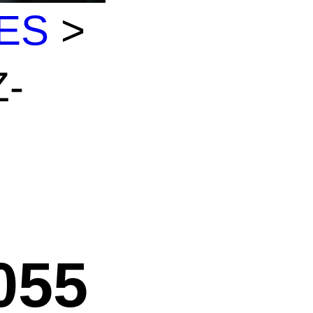
ES
>
-
055