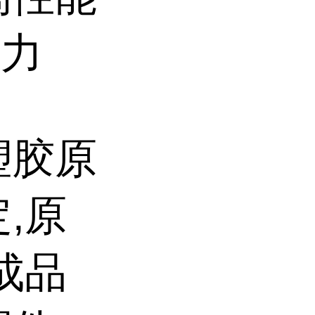
争力
塑胶原
,原
成品