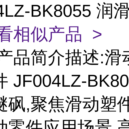
04LZ-BK8055 
看相似产品 >
产品简介描述:滑
JF004LZ-BK80
醚砜,聚焦滑动塑
动零件应用场景,