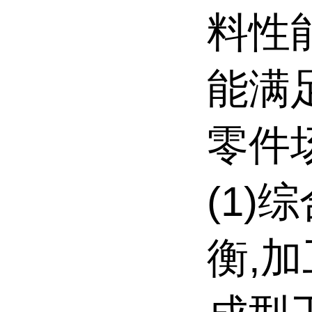
料性
能满
零件
(1)
衡,