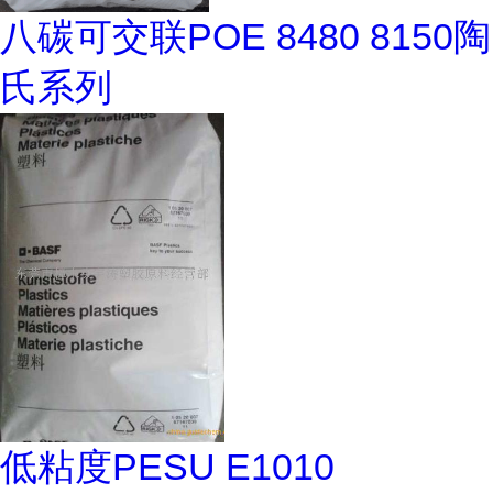
八碳可交联POE 8480 8150陶
氏系列
低粘度PESU E1010