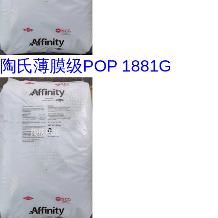
陶氏薄膜级POP 1881G