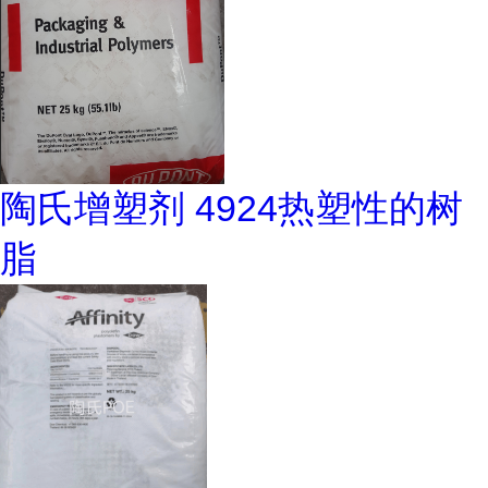
陶氏增塑剂 4924热塑性的树
脂