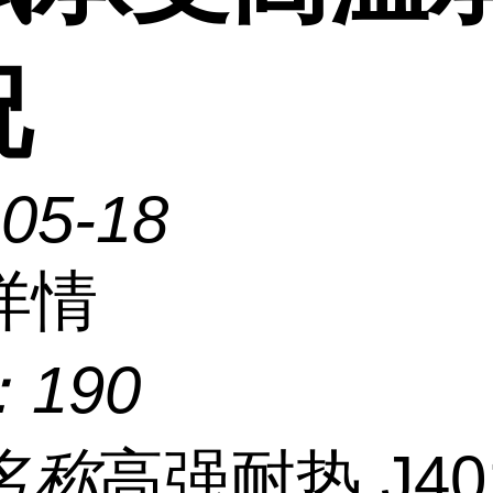
况
-05-18
详情
：
190
名称
高强耐热 J40