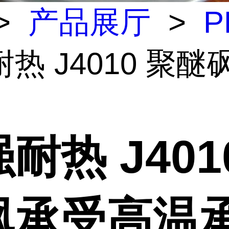
>
产品展厅
>
P
热 J4010 聚醚
耐热 J401
砜承受高温