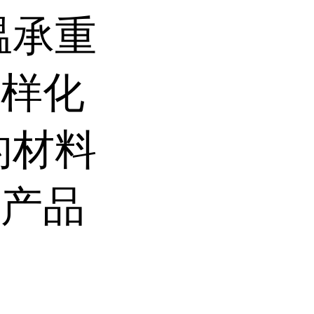
温承重
多样化
的材料
升产品