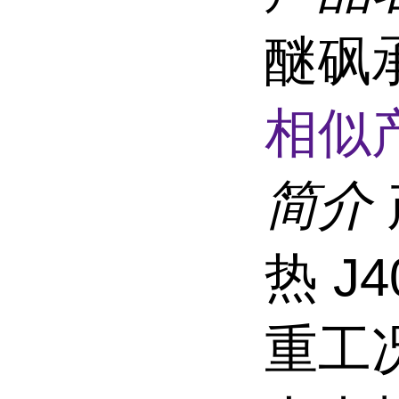
醚砜
相似
简介
热 J
重工