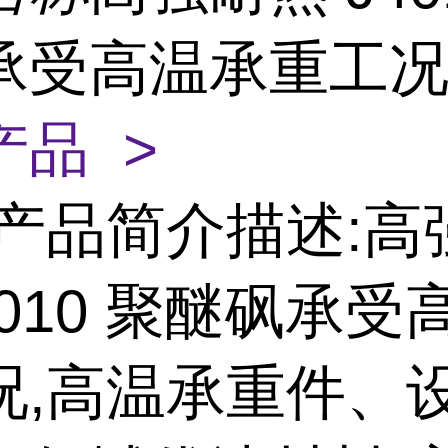
承受高温承重工
产品 >
产品简介描述:高
4010 聚醚砜承受
况,高温承重件、