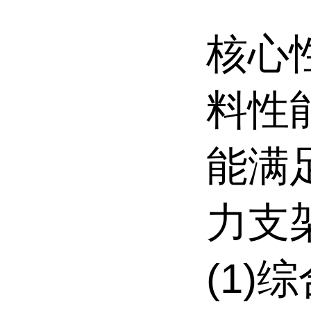
核心
料性
能满
力支
(1)