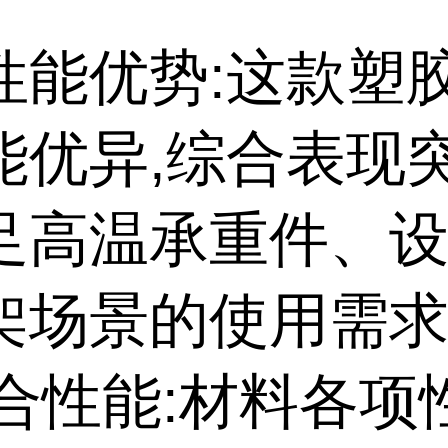
性能优势:这款塑
能优异,综合表现突
足高温承重件、
架场景的使用需
综合性能:材料各