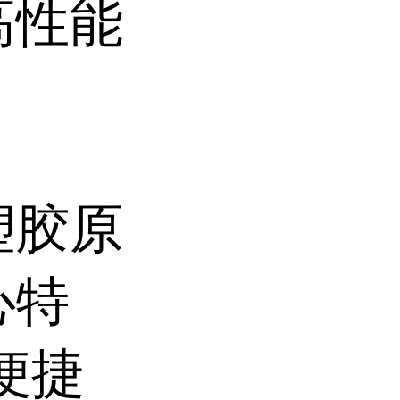
高性能
塑胶原
心特
便捷