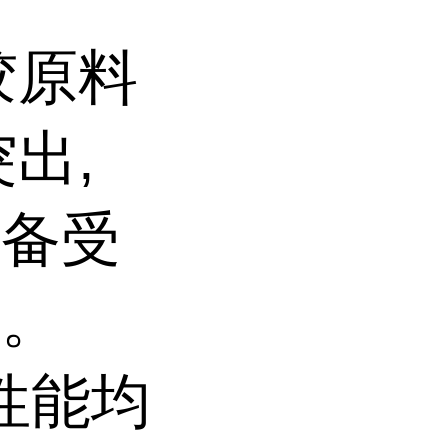
胶原料
出,
设备受
求。
项性能均