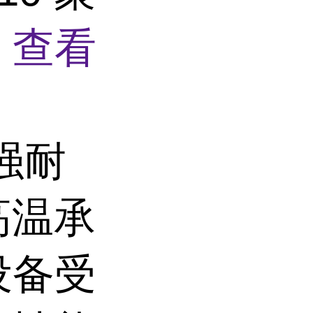
况
查看
强耐
高温承
设备受