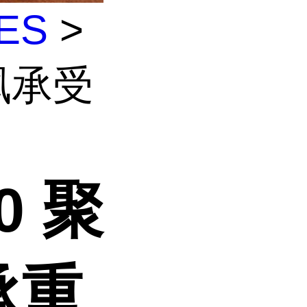
ES
>
砜承受
0 聚
承重