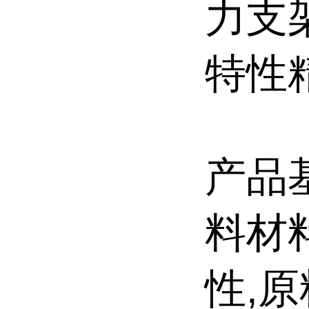
力支
特性
产品
料材
性,