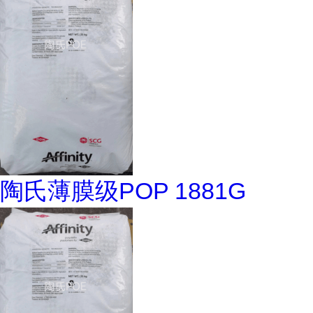
陶氏薄膜级POP 1881G