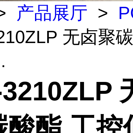
>
产品展厅
>
P
3210ZLP 无卤聚
.
-3210ZLP
碳酸酯 工控