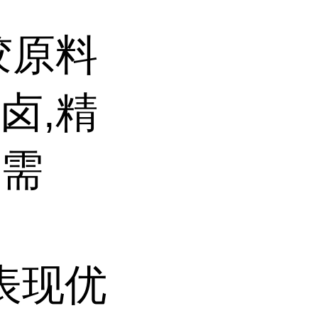
胶原料
卤,精
用需
性表现优