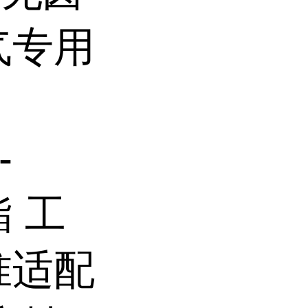
气专用
-
酯 工
准适配