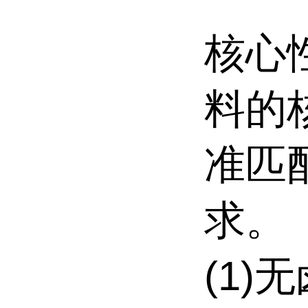
核心
料的
准匹
求。
(1)