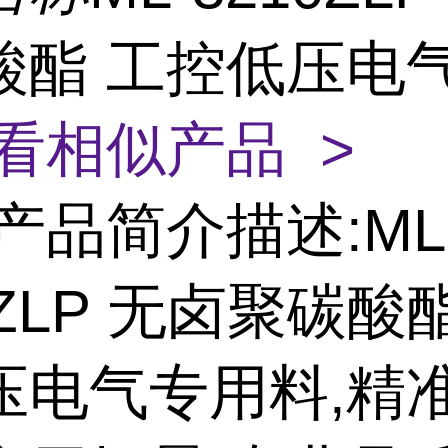
酸酯 工控低压电
看相似产品 >
产品简介描述:ML
0ZLP 无卤聚碳酸
压电气专用料,精