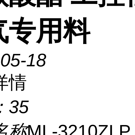
气专用料
-05-18
详情
：
35
名称
ML-3210ZL