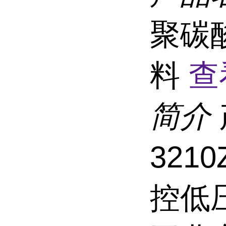
聚碳
料
查
简介
321
控低