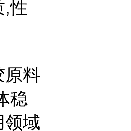
,性
胶原料
体稳
用领域