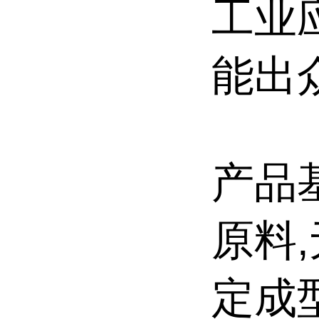
工业
能出
产品
原料
定成