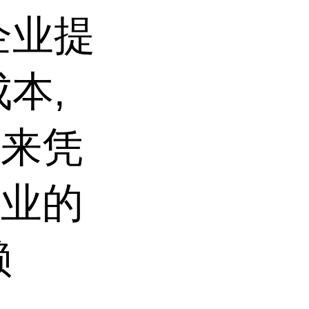
企业提
本,
年来凭
专业的
赖