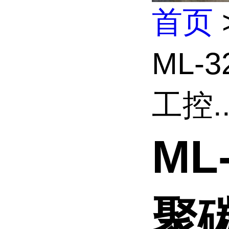
首页
ML-
工控..
ML
聚