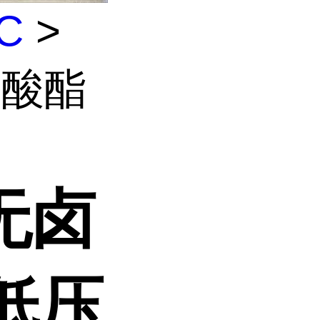
C
>
碳酸酯
 无卤
低压