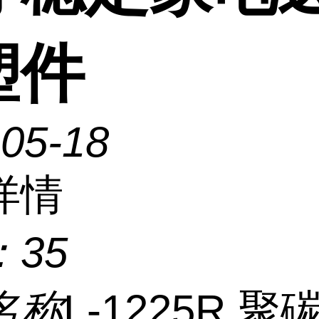
塑件
-05-18
详情
：
35
名称
L-1225R 