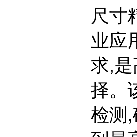
尺寸
业应
求,
择。
检测