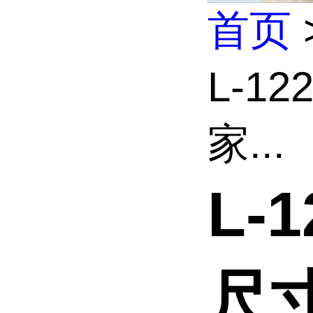
首页
L-1
家...
L-
尺