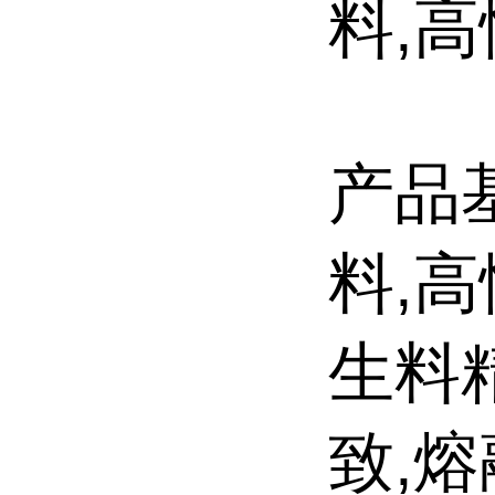
料,
产品
料,高
生料
致,