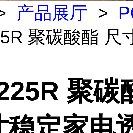
>
产品展厅
>
P
225R 聚碳酸酯 
1225R 聚
寸稳定家电