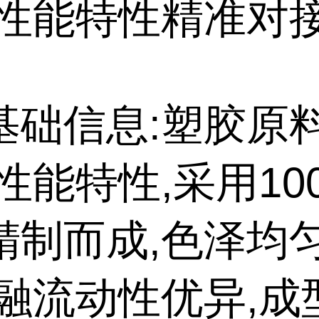
高性能特性精准对
基础信息:塑胶原
性能特性,采用10
精制而成,色泽均
熔融流动性优异,成