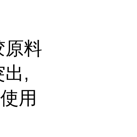
胶原料
出,
的使用