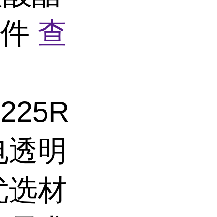
塑件
查
225R
电透明
优选材