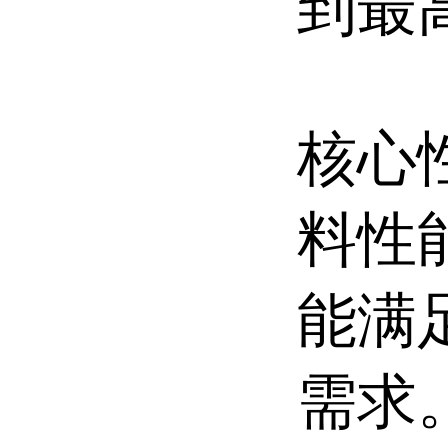
到最
核心
料性
能满
需求