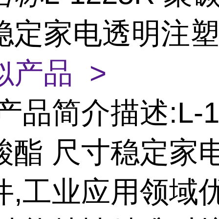
稳定家电透明注
似产品 >
产品简介描述:L-1
酸酯 尺寸稳定家
件,工业应用领域