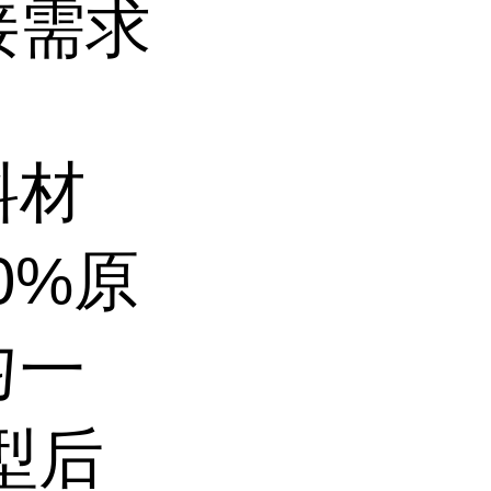
接需求
料材
0%原
匀一
型后