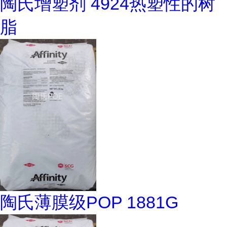
陶氏增塑剂 4924热塑性的树
脂
陶氏薄膜级POP 1881G