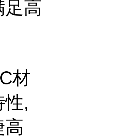
满足高
C材
性,
捷高