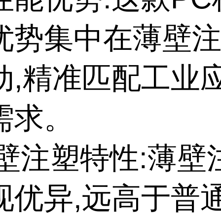
优势集中在薄壁
动,精准匹配工业
需求。
薄壁注塑特性:薄
现优异,远高于普