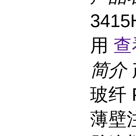
341
用
查
简介
玻纤 P
薄壁