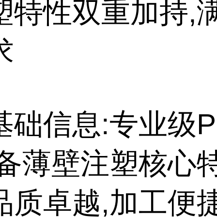
塑特性双重加持,
求
基础信息:专业级P
具备薄壁注塑核心特
品质卓越,加工便