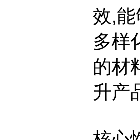
效,
多样
的材
升产
核心