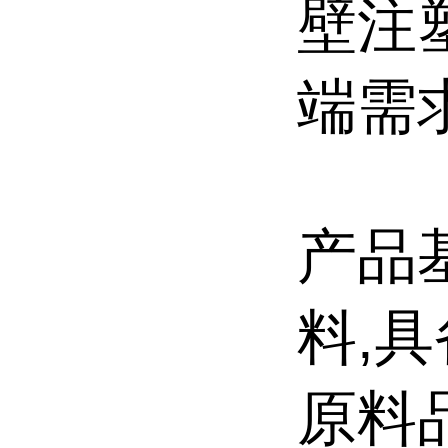
壁注
端需
产品
料,
原料