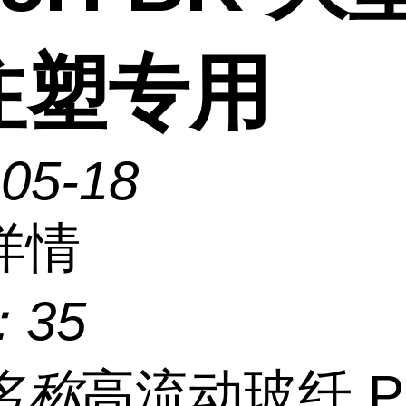
注塑专用
-05-18
详情
：
35
名称
高流动玻纤 PC