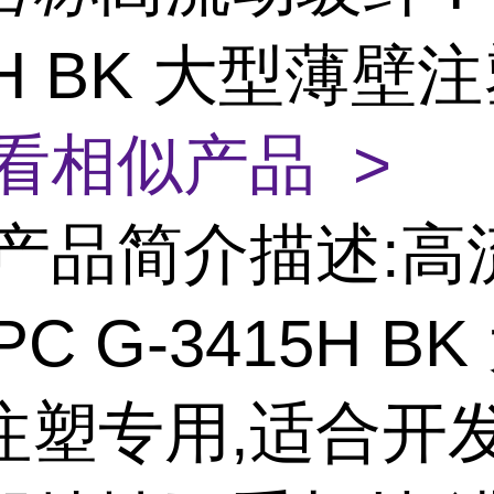
5H BK 大型薄壁
看相似产品 >
产品简介描述:高
C G-3415H B
注塑专用,适合开