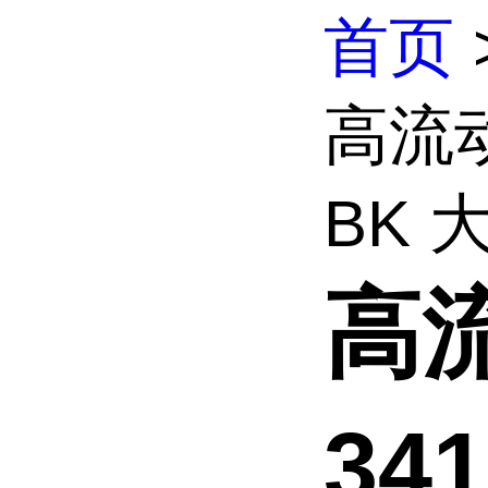
首页
高流动
BK 大.
高流
34