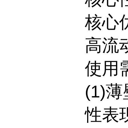
核心
高流
使用
(1)
性表