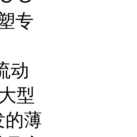
注塑专
流动
K 大型
发的薄