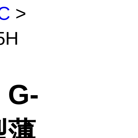
C
>
5H
G-
型薄