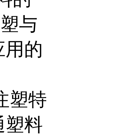
注塑与
应用的
壁注塑特
通塑料