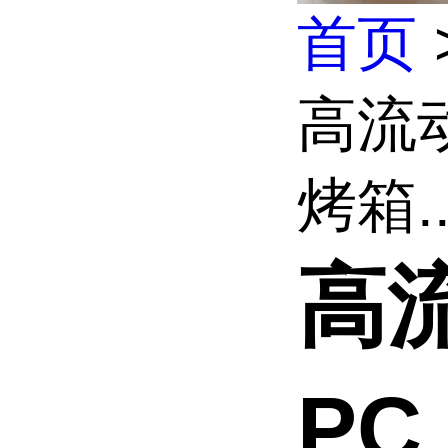
首页
高流动
烤箱..
高流
P