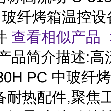
 中玻纤烤箱温控设
件
查看相似产品 
产品简介描述:高
130H PC 中玻纤
备耐热配件,聚焦