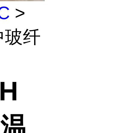
C
>
 中玻纤
0H
箱温