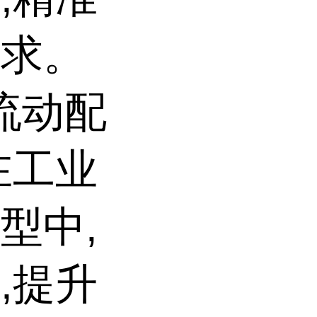
需求。
高流动配
在工业
型中,
,提升