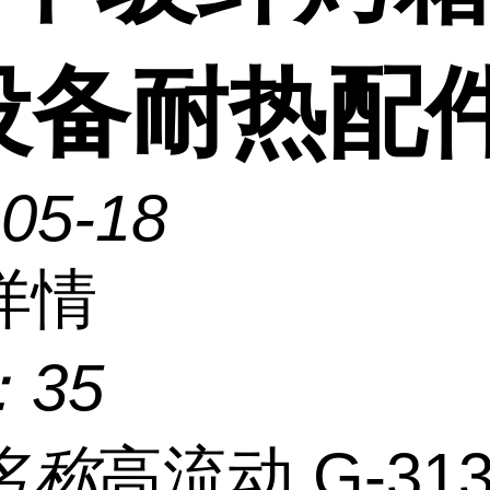
设备耐热配
-05-18
详情
：
35
名称
高流动 G-31