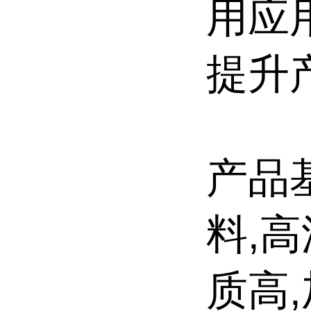
用应
提升
产品
料,
质高