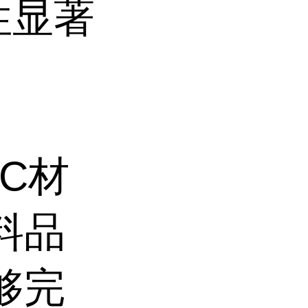
性显著
C材
料品
够完