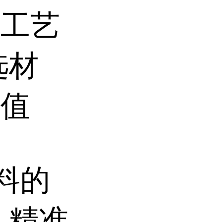
杂工艺
选材
价值
料的
,精准