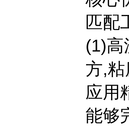
匹配
(1)
方,
应用
能够