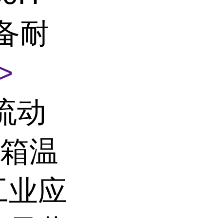
备耐
>
流动
烤箱温
工业应