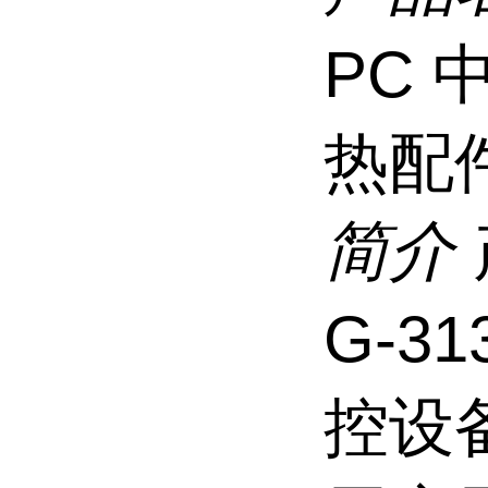
PC
热配
简介
G-3
控设