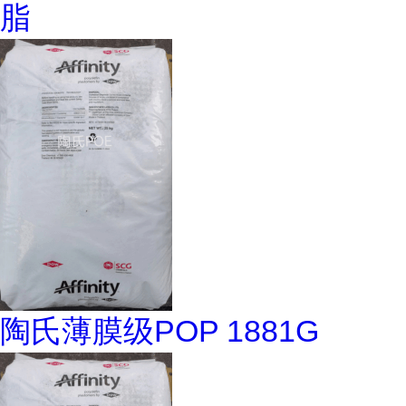
脂
陶氏薄膜级POP 1881G