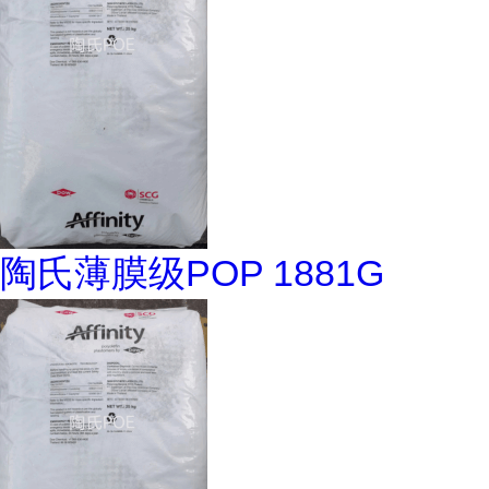
陶氏薄膜级POP 1881G