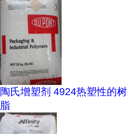
陶氏增塑剂 4924热塑性的树
脂