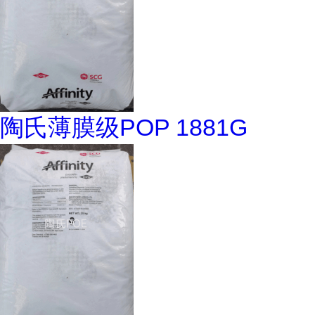
陶氏薄膜级POP 1881G