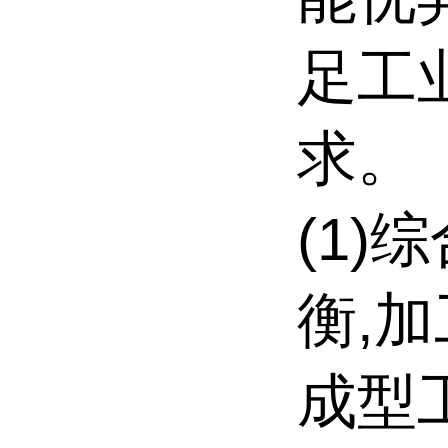
足工
求。
(1)
衡,
成型