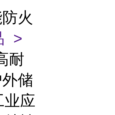
储能防火
 >
高耐
 户外储
工业应