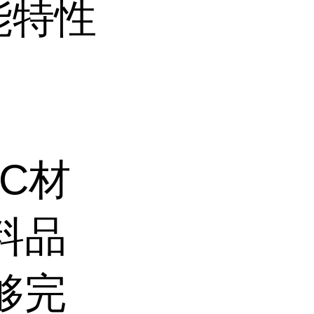
能特性
C材
料品
够完