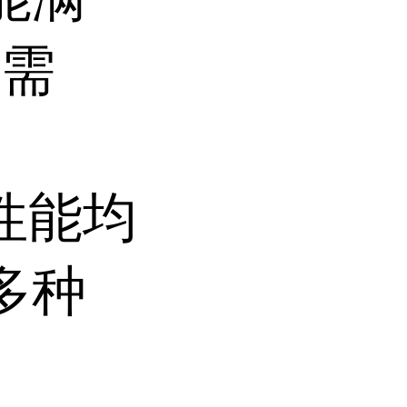
用需
项性能均
多种