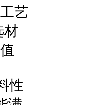
杂工艺
选材
价值
料性
能满