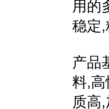
用的
稳定
产品
料,
质高