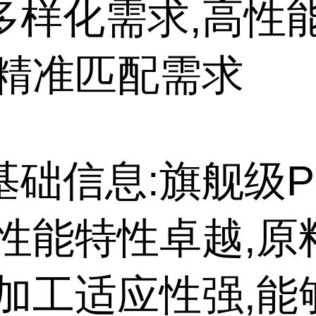
多样化需求,高性
,精准匹配需求
基础信息:旗舰级P
高性能特性卓越,原
,加工适应性强,能