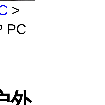
C
>
 PC
 户外