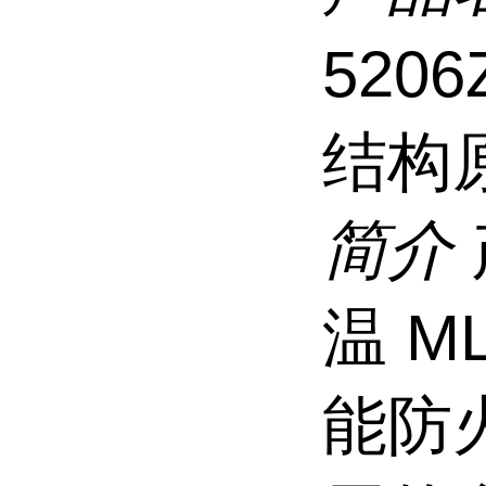
520
结构
简介
温 M
能防