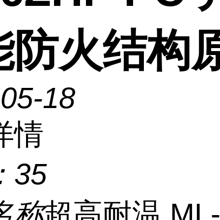
能防火结构
-05-18
详情
：
35
名称
超高耐温 ML