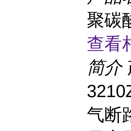
聚碳
查看
简介
321
气断