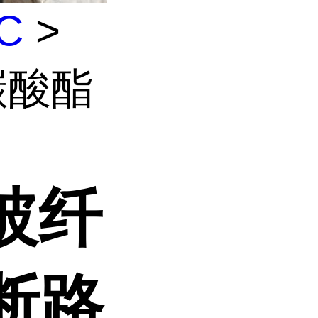
C
>
聚碳酸酯
 玻纤
断路