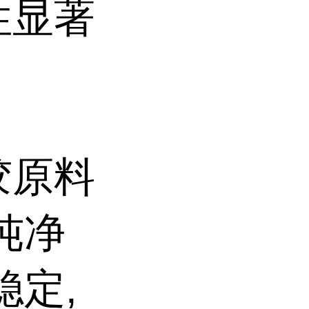
性显著
胶原料
纯净
稳定,