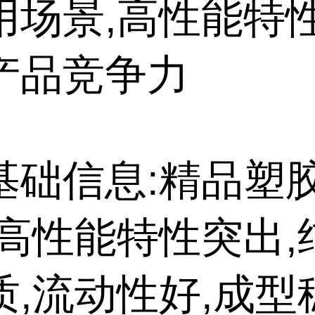
用场景,高性能特
产品竞争力
基础信息:精品塑
,高性能特性突出,
质,流动性好,成型