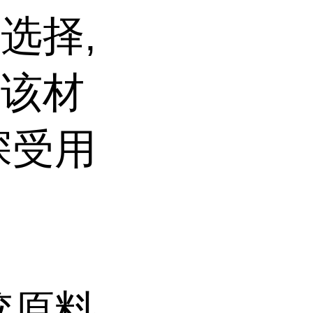
选择,
。该材
深受用
胶原料