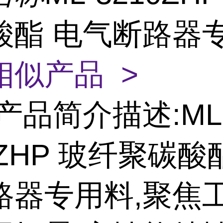
酸酯 电气断路器
相似产品 >
产品简介描述:ML
0ZHP 玻纤聚碳酸
路器专用料,聚焦