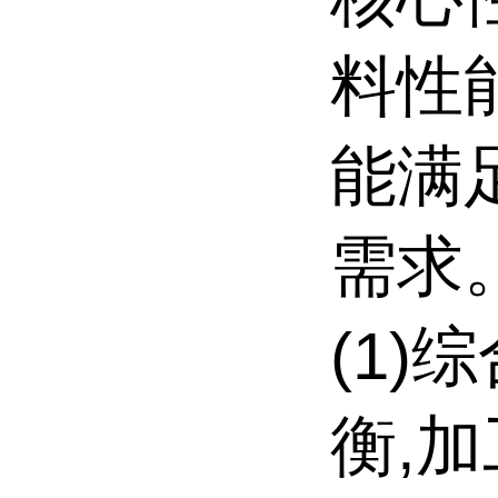
料性
能满
需求
(1)
衡,