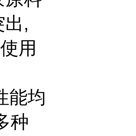
出,
的使用
项性能均
多种