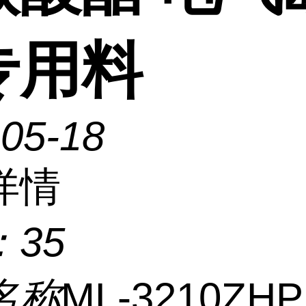
专用料
-05-18
详情
：
35
名称
ML-3210ZH