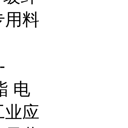
专用料
-
酯 电
工业应