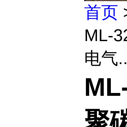
首页
ML-
电气..
ML
聚