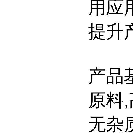
用应
提升
产品
原料
无杂