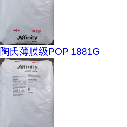
陶氏薄膜级POP 1881G