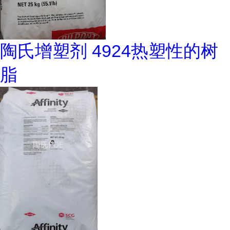
陶氏增塑剂 4924热塑性的树
脂