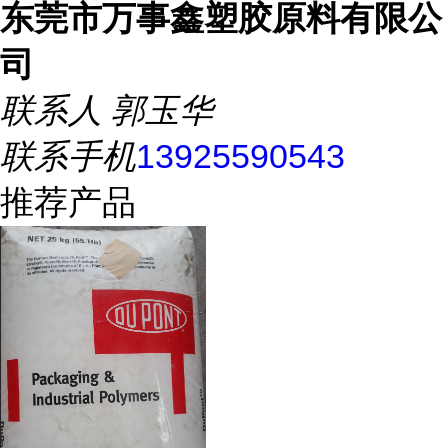
东莞市万事鑫塑胶原料有限公
司
联系人
郭玉华
联系手机
13925590543
推荐产品